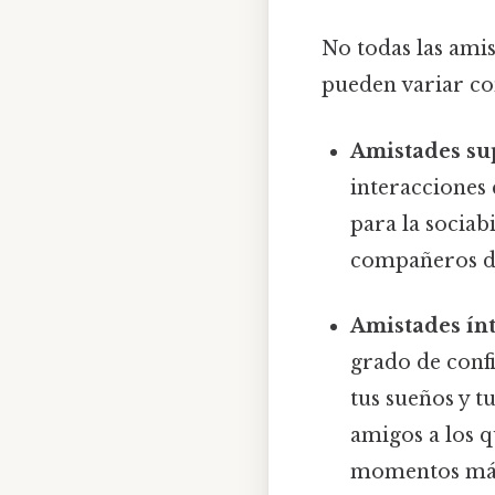
No todas las amis
pueden variar co
Amistades sup
interacciones 
para la sociab
compañeros de
Amistades ín
grado de conf
tus sueños y t
amigos a los 
momentos más