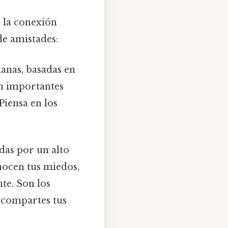
e la conexión
de amistades:
ianas, basadas en
on importantes
Piensa en los
das por un alto
nocen tus miedos,
te. Son los
 compartes tus