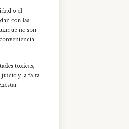
idad o el
dan con las
 Aunque no son
a conveniencia
ades tóxicas,
uicio y la falta
enestar