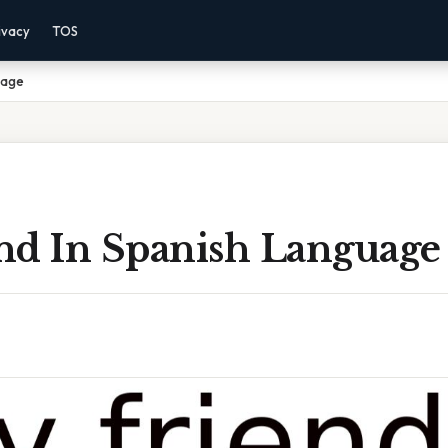
ivacy
TOS
uage
nd In Spanish Language