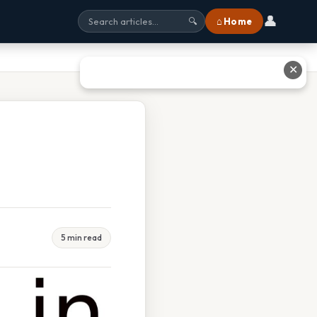
👤
⌂ Home
🔍
✕
5 min read