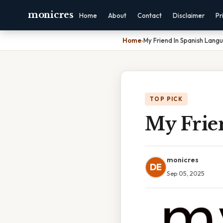
monicres
Home
About
Contact
Disclaimer
Pr
Home
›
My Friend In Spanish Lang
TOP PICK
My Frie
monicres
DE
Sep 05, 2025