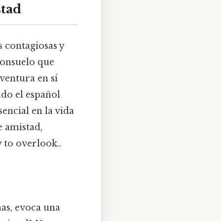
stad
s contagiosas y
consuelo que
ventura en sí
ndo el español
encial en la vida
e amistad,
 to overlook..
mas, evoca una