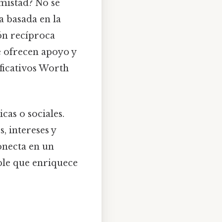
amistad? No se
a basada en la
ión recíproca
e ofrecen apoyo y
ficativos Worth
cas o sociales.
, intereses y
conecta en un
ble que enriquece